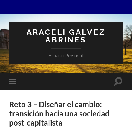
ARACELI GALVEZ
ABRINES
Espacio Personal
Altern
Alternar
el
el
campo
menú
de
móvil
búsqu
Reto 3 – Diseñar el cambio:
transición hacia una sociedad
post-capitalista