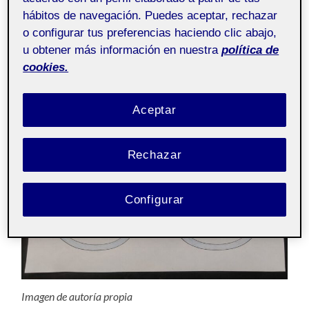
industrias ecológicamente destructivas, procurando
hábitos de navegación. Puedes aceptar, rechazar
reducir el impacto de la obsolescencia programada y el
o configurar tus preferencias haciendo clic abajo,
desperdicio que visto de esta manera, en vez de
u obtener más información en nuestra
política de
alimentos, sería el desperdicio de la ropa.
cookies.
Aceptar
Rechazar
Configurar
Imagen de autoría propia