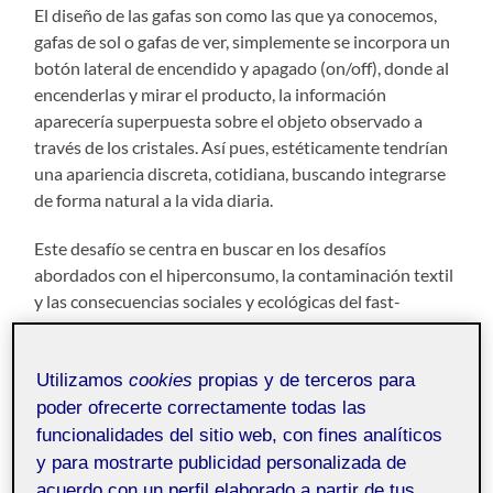
El diseño de las gafas son como las que ya conocemos,
gafas de sol o gafas de ver, simplemente se incorpora un
botón lateral de encendido y apagado (on/off), donde al
encenderlas y mirar el producto, la información
aparecería superpuesta sobre el objeto observado a
través de los cristales. Así pues, estéticamente tendrían
una apariencia discreta, cotidiana, buscando integrarse
de forma natural a la vida diaria.
Este desafío se centra en buscar en los desafíos
abordados con el hiperconsumo, la contaminación textil
y las consecuencias sociales y ecológicas del fast-
fashion. A largo plazo, pretende fomentar una relación
entre el consumidor y la fabricación, abordando el
horizonte de crecimiento de Hickel siendo más
Utilizamos
cookies
propias y de terceros para
respetuoso con el medio ambiente, responsable y más
poder ofrecerte correctamente todas las
consciente de las consecuencias sociales y a largo plazo,
funcionalidades del sitio web, con fines analíticos
reduciendo residuos y favoreciendo la duración de las
y para mostrarte publicidad personalizada de
prendas antes de ser reemplazadas, así reduciendo las
acuerdo con un perfil elaborado a partir de tus